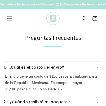
Ir
u Compañera Perfecta para el Gimnasio
🏋🏻 Tu Compañera Perfecta para e
directamente
al contenido
Carrito
Preguntas Frecuentes
C
o
1.- ¿Cuál es el costo del envío?
n
t
El envío tiene un costo de $110 pesos a cualquier parte
e
de la República Mexicana. En compras mayores a
n
$1,500 pesos el envío es GRATIS.
i
d
2.- ¿Cuándo recibiré mi paquete?