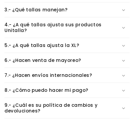
o
d
3.- ¿Qué tallas manejan?
e
s
4.- ¿A qué tallas ajusta sus productos
Unitalla?
p
l
5.- ¿A qué tallas ajusta la XL?
e
g
6.- ¿Hacen venta de mayoreo?
a
b
7.- ¿Hacen envíos internacionales?
l
e
8.- ¿Cómo puedo hacer mi pago?
9.- ¿Cuál es su política de cambios y
devoluciones?